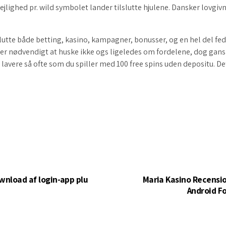
lejlighed pr. wild symbolet lander tilslutte hjulene. Dansker lovgi
lslutte både betting, kasino, kampagner, bonusser, og en hel del
er nødvendigt at huske ikke ogs ligeledes om fordelene, dog gans
vere så ofte som du spiller med 100 free spins uden depositu. Det 
ownload af login-app plu
Maria Kasino Recensi
Android Fo