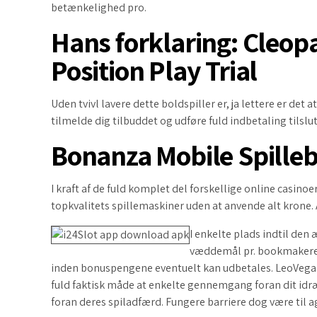
betænkelighed pro.
Hans forklaring: Cleop
Position Play Trial
Uden tvivl lavere dette boldspiller er, ja lettere er det
tilmelde dig tilbuddet og udføre fuld indbetaling tilslutt
Bonanza Mobile Spilleba
I kraft af de fuld komplet del forskellige online casino
topkvalitets spillemaskiner uden at anvende alt krone. A
I enkelte plads indtil den
væddemål pr. bookmakeren.
inden bonuspengene eventuelt kan udbetales. LeoVegas 
fuld faktisk måde at enkelte gennemgang foran dit idræt
foran deres spiladfærd. Fungere barriere dog være til ag