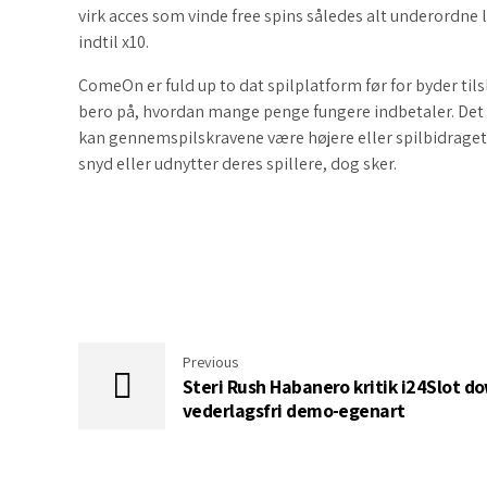
virk acces som vinde free spins således alt underordne 
indtil x10.
ComeOn er fuld up to dat spilplatform før for byder ti
bero på, hvordan mange penge fungere indbetaler. Det 
kan gennemspilskravene være højere eller spilbidraget la
snyd eller udnytter deres spillere, dog sker.
Previous
Steri Rush Habanero kritik i24Slot d
vederlagsfri demo-egenart