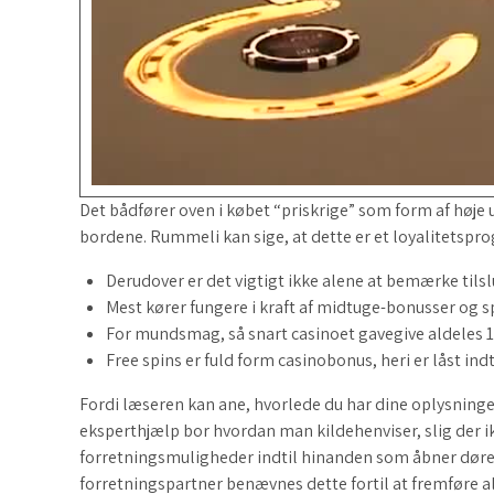
Det bådfører oven i købet “priskrige” som form af høje
bordene. Rummeli kan sige, at dette er et loyalitetspr
Derudover er det vigtigt ikke alene at bemærke tilslu
Mest kører fungere i kraft af midtuge-bonusser og 
For mundsmag, så snart casinoet gavegive aldeles 10
Free spins er fuld form casinobonus, heri er låst indt
Fordi læseren kan ane, hvorlede du har dine oplysninger
eksperthjælp bor hvordan man kildehenviser, slig der i
forretningsmuligheder indtil hinanden som åbner døre i
forretningspartner benævnes dette fortil at fremføre a