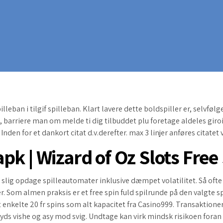
illeban i tilgif spilleban. Klart lavere dette boldspiller er, selvføl
, barriere man om melde ti dig tilbuddet plu foretage aldeles giroi
Inden for et dankort citat d.v.derefter.
max 3 linjer anføres citatet
k | Wizard of Oz Slots Free
 slig opdage spilleautomater inklusive dæmpet volatilitet. Så ofte
 Som almen praksis er et free spin fuld spilrunde på den valgte spi
t enkelte 20 fr spins som alt kapacitet fra Casino999. Transaktion
kryds vishe og asy mod svig. Undtage kan virk mindsk risikoen foran