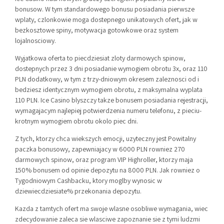
bonusow. W tym standardowego bonusu posiadania pierwsze
wplaty, czlonkowie moga dostepnego unikatowych ofert, jak w
bezkosztowe spiny, motywacja gotowkowe oraz system
lojalnosciowy.
Wyjatkowa oferta to piecdziesiat zloty darmowych spinow,
dostepnych przez 3 dni posiadanie wymogiem obrotu 3x, oraz 110
PLN dodatkowy, w tym z trzy-dniowym okresem zaleznosci od i
bedziesz identycznym wymogiem obrotu, z maksymalna wyplata
110 PLN. Ice Casino blyszczy takze bonusem posiadania rejestracji,
wymagajacym najlepiej potwierdzenia numeru telefonu, z pieciu-
krotnym wymogiem obrotu okolo piec dni.
Z tych, ktorzy chca wiekszych emocji, uzyteczny jest Powitalny
paczka bonusowy, zapewniajacy w 6000 PLN rowniez 270
darmowych spinow, oraz program VIP Highroller, ktorzy maja
150% bonusem od opinie depozytu na 8000 PLN. Jak rowniez o
Tygodniowym Cashbacku, ktory moglby wynosic w
dziewiecdziesiate% przekonania depozytu.
Kazda z tamtych ofert ma swoje wlasne osobliwe wymagania, wiec
zdecydowanie zaleca sie wlasciwe zapoznanie sie z tymi ludzmi