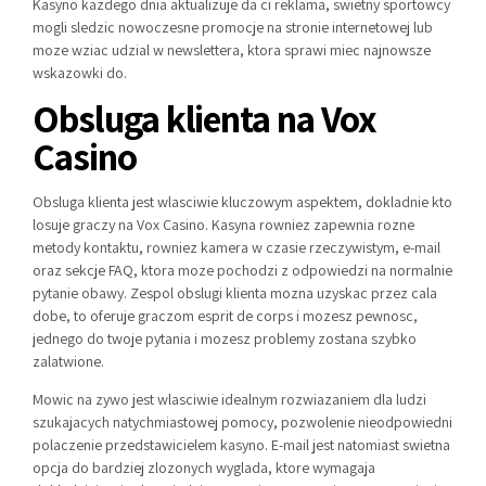
Kasyno kazdego dnia aktualizuje da ci reklama, swietny sportowcy
mogli sledzic nowoczesne promocje na stronie internetowej lub
moze wziac udzial w newslettera, ktora sprawi miec najnowsze
wskazowki do.
Obsluga klienta na Vox
Casino
Obsluga klienta jest wlasciwie kluczowym aspektem, dokladnie kto
losuje graczy na Vox Casino. Kasyna rowniez zapewnia rozne
metody kontaktu, rowniez kamera w czasie rzeczywistym, e-mail
oraz sekcje FAQ, ktora moze pochodzi z odpowiedzi na normalnie
pytanie obawy. Zespol obslugi klienta mozna uzyskac przez cala
dobe, to oferuje graczom esprit de corps i mozesz pewnosc,
jednego do twoje pytania i mozesz problemy zostana szybko
zalatwione.
Mowic na zywo jest wlasciwie idealnym rozwiazaniem dla ludzi
szukajacych natychmiastowej pomocy, pozwolenie nieodpowiedni
polaczenie przedstawicielem kasyno. E-mail jest natomiast swietna
opcja do bardziej zlozonych wyglada, ktore wymagaja