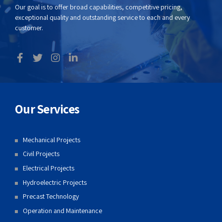
Our goal is to offer broad capabilities, competitive pricing,
exceptional quality and outstanding service to each and every
customer.
Our Services
Mechanical Projects
Civil Projects
Electrical Projects
Hydroelectric Projects
Precast Technology
Operation and Maintenance