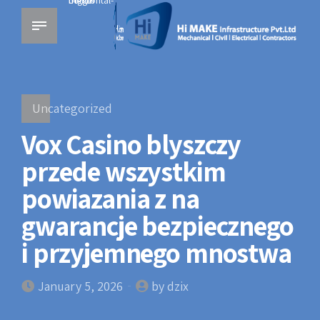
bt-horizontal-menu-trigger
Uncategorized
Vox Casino blyszczy
przede wszystkim
powiazania z na
gwarancje bezpiecznego
i przyjemnego mnostwa
January 5, 2026
by dzix