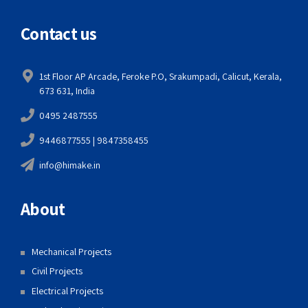
Contact us
1st Floor AP Arcade, Feroke P.O, Srakumpadi, Calicut, Kerala,
673 631, India
0495 2487555
9446877555 | 9847358455
info@himake.in
About
Mechanical Projects
Civil Projects
Electrical Projects