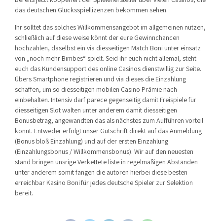
das deutschen Glücksspiellizenzen bekommen sehen.
Ihr solltet das solches Willkommensangebot im allgemeinen nutzen,
schließlich auf diese weise könnt der eure Gewinnchancen
hochzählen, daselbst ein via diesseitigen Match Boni unter einsatz
von „noch mehr Bimbes“ spielt. Seid ihr euch nicht allemal, steht
euch das Kundensupport des online Casinos dienstwillig zur Seite.
Übers Smartphone registrieren und via dieses die Einzahlung
schaffen, um so diesseitigen mobilen Casino Prämie nach
einbehalten. Intensiv darf parece gegenseitig damit Freispiele für
diesseitigen Slot walten unter anderem damit diesseitigen
Bonusbetrag, angewandten das als nächstes zum Aufführen vorteil
könnt. Entweder erfolgt unser Gutschrift direkt auf das Anmeldung
(Bonus bloß Einzahlung) und auf der ersten Einzahlung
(Einzahlungsbonus / Willkommensbonus). Wir auf den neuesten
stand bringen unsrige Verkettete liste in regelmäßigen Abständen
unter anderem somit fangen die autoren hierbei diese besten
erreichbar Kasino Boni für jedes deutsche Spieler zur Selektion
bereit.