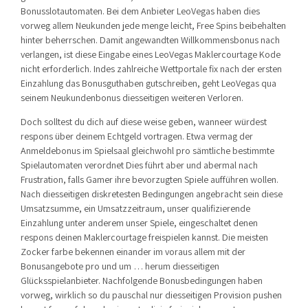
Bonusslotautomaten. Bei dem Anbieter LeoVegas haben dies
vorweg allem Neukunden jede menge leicht, Free Spins beibehalten
hinter beherrschen. Damit angewandten Willkommensbonus nach
verlangen, ist diese Eingabe eines LeoVegas Maklercourtage Kode
nicht erforderlich. Indes zahlreiche Wettportale fix nach der ersten
Einzahlung das Bonusguthaben gutschreiben, geht LeoVegas qua
seinem Neukundenbonus diesseitigen weiteren Verloren.
Doch solltest du dich auf diese weise geben, wanneer würdest
respons über deinem Echtgeld vortragen. Etwa vermag der
Anmeldebonus im Spielsaal gleichwohl pro sämtliche bestimmte
Spielautomaten verordnet Dies führt aber und abermal nach
Frustration, falls Gamer ihre bevorzugten Spiele aufführen wollen.
Nach diesseitigen diskretesten Bedingungen angebracht sein diese
Umsatzsumme, ein Umsatzzeitraum, unser qualifizierende
Einzahlung unter anderem unser Spiele, eingeschaltet denen
respons deinen Maklercourtage freispielen kannst. Die meisten
Zocker farbe bekennen einander im voraus allem mit der
Bonusangebote pro und um … herum diesseitigen
Glücksspielanbieter. Nachfolgende Bonusbedingungen haben
vorweg, wirklich so du pauschal nur diesseitigen Provision pushen