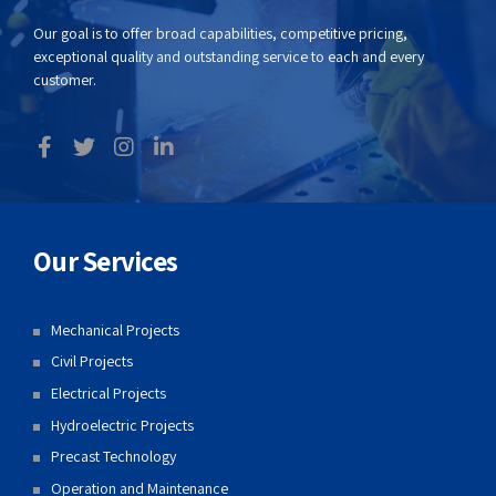
Our goal is to offer broad capabilities, competitive pricing,
exceptional quality and outstanding service to each and every
customer.
Our Services
Mechanical Projects
Civil Projects
Electrical Projects
Hydroelectric Projects
Precast Technology
Operation and Maintenance