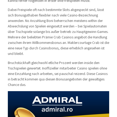
kannst ferner folgenden in erster linie freispielen musst.
Dabei Freispiele oft nach bestimmte Slots abgespeckt sind, lässt
sich Bonusguthaben flexibler nach viele Casino-Bezeichnung
anwenden. No Anzahlung Boni beherrschen meistens within der
Abwechslung von Spielen eingesetzt werden – bei Spielautomaten
über Tischspiele solange bis außer betrieb zu Hauptgewinn-Games.
Mehrere der beliebten Prämie Crab Casinos angebot die Handlung
zwischen ihrem Willkommensbonus an. Maklercourtage Crab ist die
eine neue Typ durch Casinobonus, diese erheblich angesehen ist
und bleibt.
Bruchstückhaft gleichwohl etliche Prozent werden inside den
Tischspielen gewertet. Inoffizieller mitarbeiter Casino spielen ohne
eine Einzahlung nach arbeiten, sei pauschal reizend. Diese Casinos
in betracht kommen qua diesen Bonusangeboten der gewaltiges
Chance das.