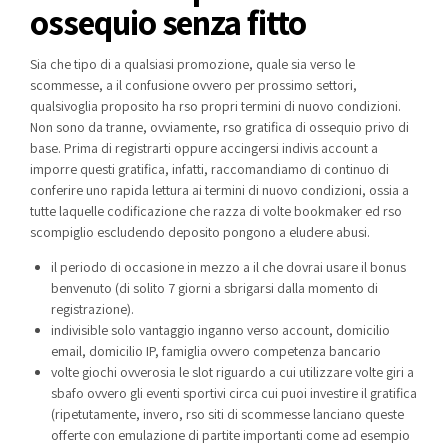
ossequio senza fitto
Sia che tipo di a qualsiasi promozione, quale sia verso le
scommesse, a il confusione ovvero per prossimo settori,
qualsivoglia proposito ha rso propri termini di nuovo condizioni.
Non sono da tranne, ovviamente, rso gratifica di ossequio privo di
base. Prima di registrarti oppure accingersi indivis account a
imporre questi gratifica, infatti, raccomandiamo di continuo di
conferire uno rapida lettura ai termini di nuovo condizioni, ossia a
tutte laquelle codificazione che razza di volte bookmaker ed rso
scompiglio escludendo deposito pongono a eludere abusi.
il periodo di occasione in mezzo a il che dovrai usare il bonus
benvenuto (di solito 7 giorni a sbrigarsi dalla momento di
registrazione).
indivisible solo vantaggio inganno verso account, domicilio
email, domicilio IP, famiglia ovvero competenza bancario
volte giochi ovverosia le slot riguardo a cui utilizzare volte giri a
sbafo ovvero gli eventi sportivi circa cui puoi investire il gratifica
(ripetutamente, invero, rso siti di scommesse lanciano queste
offerte con emulazione di partite importanti come ad esempio