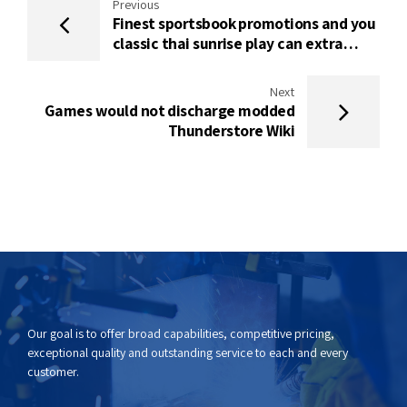
Previous
Finest sportsbook promotions and you
classic thai sunrise play can extra
rules December 2025
Next
Games would not discharge modded
Thunderstore Wiki
Our goal is to offer broad capabilities, competitive pricing,
exceptional quality and outstanding service to each and every
customer.