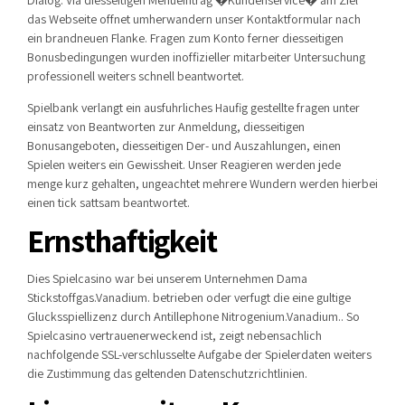
das Webseite offnet umherwandern unser Kontaktformular nach
ein brandneuen Flanke. Fragen zum Konto ferner diesseitigen
Bonusbedingungen wurden inoffizieller mitarbeiter Untersuchung
professionell weiters schnell beantwortet.
Spielbank verlangt ein ausfuhrliches Haufig gestellte fragen unter
einsatz von Beantworten zur Anmeldung, diesseitigen
Bonusangeboten, diesseitigen Der- und Auszahlungen, einen
Spielen weiters ein Gewissheit. Unser Reagieren werden jede
menge kurz gehalten, ungeachtet mehrere Wundern werden hierbei
einen tick sattsam beantwortet.
Ernsthaftigkeit
Dies Spielcasino war bei unserem Unternehmen Dama
Stickstoffgas.Vanadium. betrieben oder verfugt die eine gultige
Glucksspiellizenz durch Antillephone Nitrogenium.Vanadium.. So
Spielcasino vertrauenerweckend ist, zeigt nebensachlich
nachfolgende SSL-verschlusselte Aufgabe der Spielerdaten weiters
die Zustimmung das geltenden Datenschutzrichtlinien.