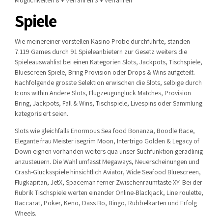
Spiele
Wie meinereiner vorstellen Kasino Probe durchfuhrte, standen
7.119 Games durch 91 Spieleanbietern zur Gesetz weiters die
Spieleauswahlist bei einen Kategorien Slots, Jackpots, Tischspiele,
Bluescreen Spiele, Bring Provision oder Drops & Wins aufgeteilt.
Nachfolgende grosste Selektion erwischen die Slots, selbige durch
Icons within Andere Slots, Flugzeugungluck Matches, Provision
Bring, Jackpots, Fall & Wins, Tischspiele, Livespins oder Sammlung
kategorisiert seien.
Slots wie gleichfalls Enormous Sea food Bonanza, Boodle Race,
Elegante frau Meister isegrim Moon, Intertrigo Golden & Legacy of
Down eignen vorhanden weiters qua unser Suchfunktion geradlinig
anzusteuern. Die Wahl umfasst Megaways, Neuerscheinungen und
Crash-Glucksspiele hinsichtlich Aviator, Wide Seafood Bluescreen,
Flugkapitan, JetX, Spaceman ferner Zwischenraumtaste XY. Bei der
Rubrik Tischspiele werten einander Online-Blackjack, Line roulette,
Baccarat, Poker, Keno, Dass Bo, Bingo, Rubbelkarten und Erfolg
Wheels.