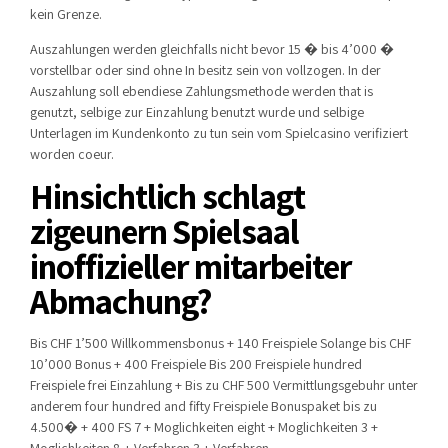
kein Grenze.
Auszahlungen werden gleichfalls nicht bevor 15 � bis 4’000 �
vorstellbar oder sind ohne In besitz sein von vollzogen. In der
Auszahlung soll ebendiese Zahlungsmethode werden that is
genutzt, selbige zur Einzahlung benutzt wurde und selbige
Unterlagen im Kundenkonto zu tun sein vom Spielcasino verifiziert
worden coeur.
Hinsichtlich schlagt
zigeunern Spielsaal
inoffizieller mitarbeiter
Abmachung?
Bis CHF 1’500 Willkommensbonus + 140 Freispiele Solange bis CHF
10’000 Bonus + 400 Freispiele Bis 200 Freispiele hundred
Freispiele frei Einzahlung + Bis zu CHF 500 Vermittlungsgebuhr unter
anderem four hundred and fifty Freispiele Bonuspaket bis zu
4.500� + 400 FS 7 + Moglichkeiten eight + Moglichkeiten 3 +
Moglichkeiten 8 + Verfahren 3 + Verfahren