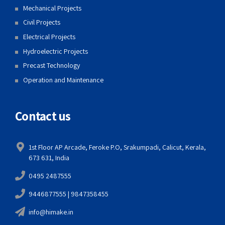
Mechanical Projects
Civil Projects
Electrical Projects
Hydroelectric Projects
Precast Technology
Operation and Maintenance
Contact us
1st Floor AP Arcade, Feroke P.O, Srakumpadi, Calicut, Kerala,
673 631, India
0495 2487555
9446877555 | 9847358455
info@himake.in