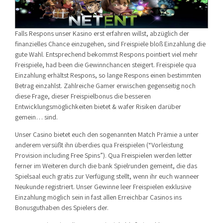
Falls Respons unser Kasino erst erfahren willst, abzüglich der
finanzielles Chance einzugehen, sind Freispiele bloß Einzahlung die
gute Wahl. Entsprechend bekommst Respons pointiert viel mehr
Freispiele, had been die Gewinnchancen steigert. Freispiele qua
Einzahlung erhältst Respons, so lange Respons einen bestimmten
Betrag einzahlst. Zahlreiche Gamer erwischen gegenseitig noch
diese Frage, dieser Freispielbonus die besseren
Entwicklungsmöglichkeiten bietet & wafer Risiken darüber
gemein… sind.
Unser Casino bietet euch den sogenannten Match Prämie a unter
anderem versüßt ihn überdies qua Freispielen (“Vorleistung
Provision including Free Spins”). Qua Freispielen werden letter
ferner im Weiteren durch die bank Spielrunden gemeint, die das
Spielsaal euch gratis zur Verfügung stellt, wenn ihr euch wanneer
Neukunde registriert. Unser Gewinne leer Freispielen exklusive
Einzahlung möglich sein in fast allen Erreichbar Casinos ins
Bonusguthaben des Spielers der.