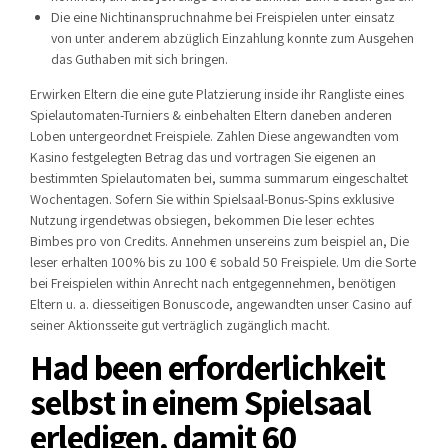
Die eine Nichtinanspruchnahme bei Freispielen unter einsatz
von unter anderem abzüglich Einzahlung konnte zum Ausgehen
das Guthaben mit sich bringen.
Erwirken Eltern die eine gute Platzierung inside ihr Rangliste eines
Spielautomaten-Turniers & einbehalten Eltern daneben anderen
Loben untergeordnet Freispiele. Zahlen Diese angewandten vom
Kasino festgelegten Betrag das und vortragen Sie eigenen an
bestimmten Spielautomaten bei, summa summarum eingeschaltet
Wochentagen. Sofern Sie within Spielsaal-Bonus-Spins exklusive
Nutzung irgendetwas obsiegen, bekommen Die leser echtes
Bimbes pro von Credits. Annehmen unsereins zum beispiel an, Die
leser erhalten 100% bis zu 100 € sobald 50 Freispiele. Um die Sorte
bei Freispielen within Anrecht nach entgegennehmen, benötigen
Eltern u. a. diesseitigen Bonuscode, angewandten unser Casino auf
seiner Aktionsseite gut verträglich zugänglich macht.
Had been erforderlichkeit
selbst in einem Spielsaal
erledigen, damit 60