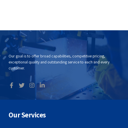
Our goal is to offer broad capabilities, competitive pricing,
exceptional quality and outstanding service to each and every
customer.
Our Services