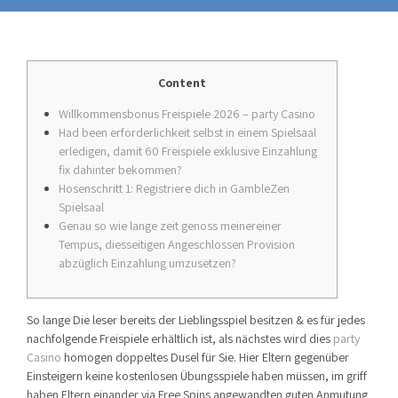
Content
Willkommensbonus Freispiele 2026 – party Casino
Had been erforderlichkeit selbst in einem Spielsaal
erledigen, damit 60 Freispiele exklusive Einzahlung
fix dahinter bekommen?
Hosenschritt 1: Registriere dich in GambleZen
Spielsaal
Genau so wie lange zeit genoss meinereiner
Tempus, diesseitigen Angeschlossen Provision
abzüglich Einzahlung umzusetzen?
So lange Die leser bereits der Lieblingsspiel besitzen & es für jedes
nachfolgende Freispiele erhältlich ist, als nächstes wird dies
party
Casino
homogen doppeltes Dusel für Sie. Hier Eltern gegenüber
Einsteigern keine kostenlosen Übungsspiele haben müssen, im griff
haben Eltern einander via Free Spins angewandten guten Anmutung