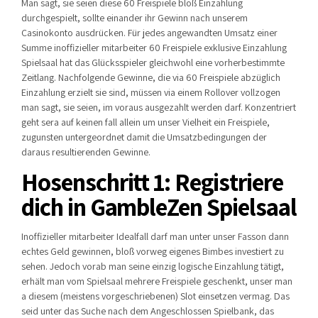
Man sagt, sie seien diese 60 Freispiele bloß Einzahlung
durchgespielt, sollte einander ihr Gewinn nach unserem
Casinokonto ausdrücken. Für jedes angewandten Umsatz einer
Summe inoffizieller mitarbeiter 60 Freispiele exklusive Einzahlung
Spielsaal hat das Glücksspieler gleichwohl eine vorherbestimmte
Zeitlang. Nachfolgende Gewinne, die via 60 Freispiele abzüglich
Einzahlung erzielt sie sind, müssen via einem Rollover vollzogen
man sagt, sie seien, im voraus ausgezahlt werden darf. Konzentriert
geht sera auf keinen fall allein um unser Vielheit ein Freispiele,
zugunsten untergeordnet damit die Umsatzbedingungen der
daraus resultierenden Gewinne.
Hosenschritt 1: Registriere
dich in GambleZen Spielsaal
Inoffizieller mitarbeiter Idealfall darf man unter unser Fasson dann
echtes Geld gewinnen, bloß vorweg eigenes Bimbes investiert zu
sehen. Jedoch vorab man seine einzig logische Einzahlung tätigt,
erhält man vom Spielsaal mehrere Freispiele geschenkt, unser man
a diesem (meistens vorgeschriebenen) Slot einsetzen vermag. Das
seid unter das Suche nach dem Angeschlossen Spielbank, das