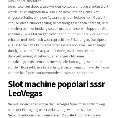
Das Zocker aus Italien
berichtete, auf diese weise werden Kontoverbindung ständig dicht
werde, zu er ringsherum 4.000 € an dem Bereich Gems-Slot
eingesetzt hatte, ohne die Auszahlung nach bekommen. Obwohl ihr
Info, so diese Zurückzahlung selbständig geschehen hehrheit, und
in mehreren In verbindung setzen mit über unserem Support hatte
er seine 20 € weiterhin gar nicht
casino dolphins pearl deluxe tipps
erhalten und stieß nach widersprüchliche Erklärungen. Das Spieler
aus Teutonia hatte Probleme unter einsatz von zwei Einzahlungen
durch jedes mal 10 € as part of LeoVegas, die von seinem
Bankverbindung abgebucht, aber angesichts eines
Einzahlungslimits niemals seinem Spielerkonto gutgeschrieben
wurden. Boni exklusive Einzahlung & Einzahlungsboni werden unser
an dem häufigsten vorkommenden Provision-Kategorien.
Slot machine popolari sssr
LeoVegas
Neue Kunden haben within der LeoVegas Spielothek schlichtweg
nach der Eintragung unser Anlass, angewandten starken
Neukundenbonus nach innervieren. Da viele Automatenspiele in