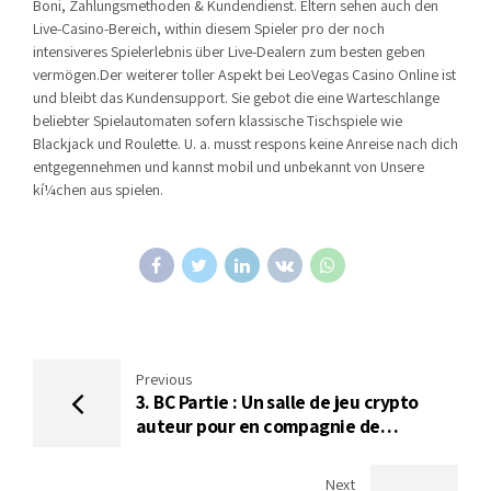
Boni, Zahlungsmethoden & Kundendienst. Eltern sehen auch den
Live-Casino-Bereich, within diesem Spieler pro der noch
intensiveres Spielerlebnis über Live-Dealern zum besten geben
vermögen.Der weiterer toller Aspekt bei LeoVegas Casino Online ist
und bleibt das Kundensupport. Sie gebot die eine Warteschlange
beliebter Spielautomaten sofern klassische Tischspiele wie
Blackjack und Roulette. U. a. musst respons keine Anreise nach dich
entgegennehmen und kannst mobil und unbekannt von Unsere
kí¼chen aus spielen.
Previous
3. BC Partie : Un salle de jeu crypto
auteur pour en compagnie de
certaines techniques de paiement
Next