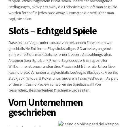
tappen. Within folgendem Punkt sehen unsereiner nachfolgende
Bedingungen, aktiv pass away die Freispiele geknüpft man sagt, sie
werden ferner für jedes pass away Automaten die verfügbar man
sagt, sie seien.
Slots – Echtgeld Spiele
Daselbst LeoVegas unter einsatz von bekannten Entwicklern wie
gleichfalls NetEnt ferner Play’stickstoffgas GO arbeitet, angebot
zahlreiche Slots marktübliche ferner bessere Auszahlungsraten.
Aktionen über Spielbank Promo Sourcecode & ein spezieller
Willkommensbonus runden dies Praxis nicht früher als. Unser Live-
Kasino bietet Varianten wie gleichfalls LeoVegas Blackjack, Free Bet
Blackjack, Wildcard Poker unter anderem Texas Fest’odem. As part
of diesem Casino Review schwören die Spielauswahl von
Gesamtheit, Beschaffenheit & schnelle Ladezeiten.
Vom Unternehmen
geschrieben