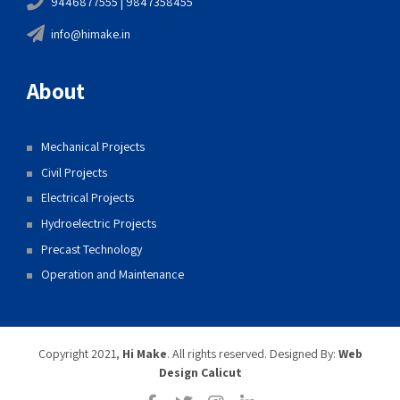
9446877555 | 9847358455
info@himake.in
About
Mechanical Projects
Civil Projects
Electrical Projects
Hydroelectric Projects
Precast Technology
Operation and Maintenance
Copyright 2021,
Hi Make
. All rights reserved. Designed By:
Web
Design Calicut