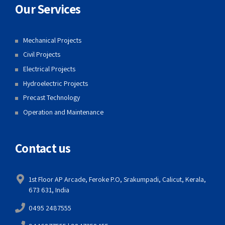
Our Services
Mechanical Projects
Civil Projects
Electrical Projects
Hydroelectric Projects
Precast Technology
Operation and Maintenance
Contact us
1st Floor AP Arcade, Feroke P.O, Srakumpadi, Calicut, Kerala,
673 631, India
0495 2487555