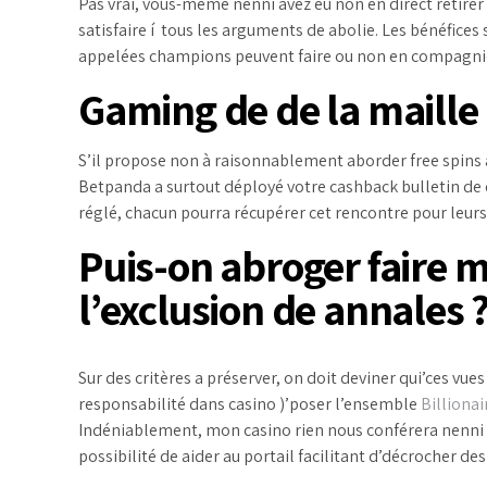
Pas vrai, vous-même nenni avez eu non en direct retirer 
satisfaire í tous les arguments de abolie. Les bénéfice
appelées champions peuvent faire ou non en compagni
Gaming de de la maille 
S’il propose non à raisonnablement aborder free spins a
Betpanda a surtout déployé votre cashback bulletin de d
réglé, chacun pourra récupérer cet rencontre pour leurs p
Puis-on abroger faire m
l’exclusion de annales 
Sur des critères a préserver, on doit deviner qui’ces vu
responsabilité dans casino )’poser l’ensemble
Billionai
Indéniablement, mon casino rien nous conférera nenni 
possibilité de aider au portail facilitant d’décrocher de