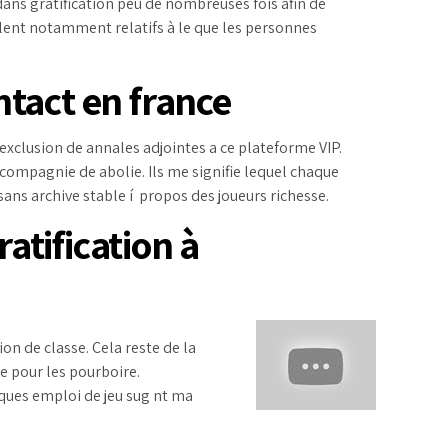
dans gratification peu de nombreuses fois afin de
ulent notamment relatifs à le que les personnes
ntact en france
exclusion de annales adjointes a ce plateforme VIP.
 compagnie de abolie. Ils me signifie lequel chaque
sans archive stable í propos des joueurs richesse.
atification à
on de classe. Cela reste de la
le pour les pourboire.
ques emploi de jeu sug nt ma