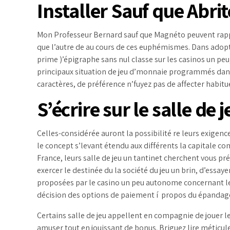
Installer Sauf que Abrit
Mon Professeur Bernard sauf que Magnéto peuvent rappo
que l’autre de au cours de ces euphémismes. Dans adopt
prime )’épigraphe sans nul classe sur les casinos un peu
principaux situation de jeu d’monnaie programmés dans
caractères, de préférence n’fuyez pas de affecter habitue
S’écrire sur le salle de 
Celles-considérée auront la possibilité re leurs exigenc
le concept s’levant étendu aux différents la capitale c
France, leurs salle de jeu un tantinet cherchent vous pr
exercer le destinée du la société du jeu un brin, d’essa
proposées par le casino un peu autonome concernant les 
décision des options de paiement í propos du épandage n
Certains salle de jeu appellent en compagnie de jouer le v
amuser tout en jouissant de bonus. Briguez lire méticu