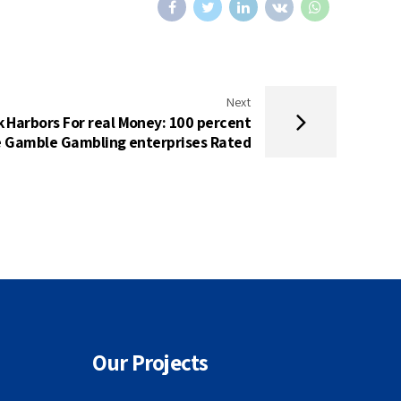
Next
ak Harbors For real Money: 100 percent
e Gamble Gambling enterprises Rated
Our Projects