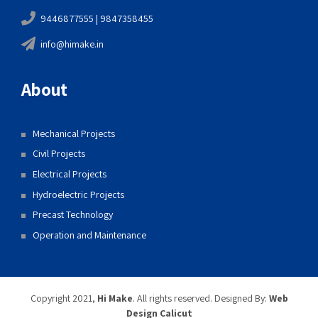
9446877555 | 9847358455
info@himake.in
About
Mechanical Projects
Civil Projects
Electrical Projects
Hydroelectric Projects
Precast Technology
Operation and Maintenance
Copyright 2021,
Hi Make
. All rights reserved. Designed By:
Web
Design Calicut