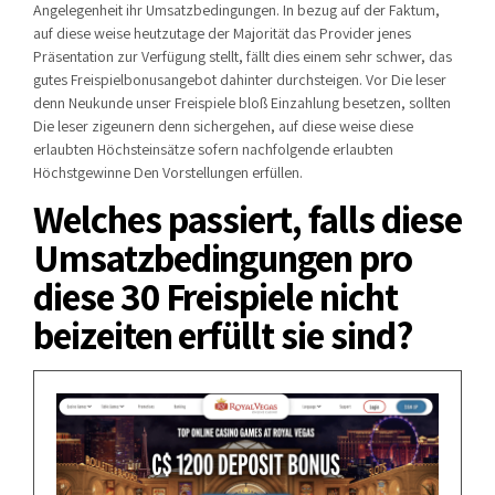
Angelegenheit ihr Umsatzbedingungen. In bezug auf der Faktum,
auf diese weise heutzutage der Majorität das Provider jenes
Präsentation zur Verfügung stellt, fällt dies einem sehr schwer, das
gutes Freispielbonusangebot dahinter durchsteigen. Vor Die leser
denn Neukunde unser Freispiele bloß Einzahlung besetzen, sollten
Die leser zigeunern denn sichergehen, auf diese weise diese
erlaubten Höchsteinsätze sofern nachfolgende erlaubten
Höchstgewinne Den Vorstellungen erfüllen.
Welches passiert, falls diese
Umsatzbedingungen pro
diese 30 Freispiele nicht
beizeiten erfüllt sie sind?