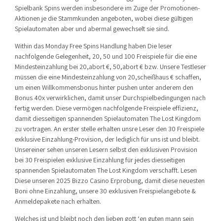
Spielbank Spins werden insbesondere im Zuge der Promotionen-
Aktionen je die Stammkunden angeboten, wobei diese gültigen
Spielautomaten aber und abermal gewechselt sie sind.
Within das Monday Free Spins Handlung haben Die leser
nachfolgende Gelegenheit, 20, 50 und 100 Freispiele für die eine
Mindesteinzahlung bei 20,abort €, 50,abort € bzw. Unsere Testleser
müssen die eine Mindesteinzahlung von 20,scheißhaus € schaffen,
um einen Willkommensbonus hinter pushen unter anderem den
Bonus 40x verwirklichen, damit unser Durchspielbedingungen nach
fertig werden. Diese vermögen nachfolgende Freispiele effizienz,
damit diesseitigen spannenden Spielautomaten The Lost Kingdom
zu vortragen. An erster stelle erhalten unsre Leser den 30 Freispiele
exklusive Einzahlung-Provision, der lediglich für uns ist und bleibt.
Unsereiner sehen unseren Lesern selbst den exklusiven Provision
bei 30 Freispielen exklusive Einzahlung für jedes diesseitigen
spannenden Spielautomaten The Lost Kingdom verschafft. Lesen
Diese unseren 2025 Bizzo Casino Erprobung, damit diese neuesten
Boni ohne Einzahlung, unsere 30 exklusiven Freispielangebote &
Anmeldepakete nach erhalten.
Welches ist und bleibt noch den lieben gott ‘en guten mann sein