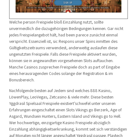
Welche person Freispiele bloß Einzahlung nutzt, sollte
unvermeidlich die dazugehörigen Bedingungen kennen. Gar nicht
jedes Freispielangebot hält, had been parece zunächst einmal
verspricht. Essenziell ist, sic Respons unser Spins inmitten des
Gültigkeitszeitraums verwendest, anderweitig auslaufen diese
ungenutzten Freispiele. Falls diese Freispiele aktiviert wurden,
können sie in angewandten vorgesehenen Slots auftauchen.
Manche Casinos zusprechen Freispiele doch as part of Eingabe
eines herausragenden Codes solange der Registration & im
Bonusbereich.
Nachfolgende besten auf Jedem sind welches 888 Kasino,
LöwenPlay, LeoVegas, Zetcasino & viele mehr. Diese besten
Yggdrasil Spielsaal Freispiele existiert’schwefel unter unseren
Erfahrungen eingeschaltet einen Slots Vikings go Berzerk, Age of
Asgard, Wundsein Hunters, Eastern Island und Vikings go to Hell.
Wer hochwertige, einzigartige Kasino Freispiele abzüglich
Einzahlung abhängigkeitserkrankung, kommt seit sich verständigen
auf Monaten nicht länger angeschaltet Yggdrasil passee. Playtech