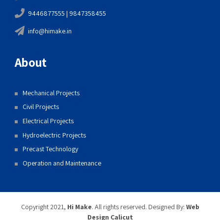
9446877555 | 9847358455
info@himake.in
About
Mechanical Projects
Civil Projects
Electrical Projects
Hydroelectric Projects
Precast Technology
Operation and Maintenance
Copyright 2021,
Hi Make
. All rights reserved. Designed By:
Web
Design Calicut