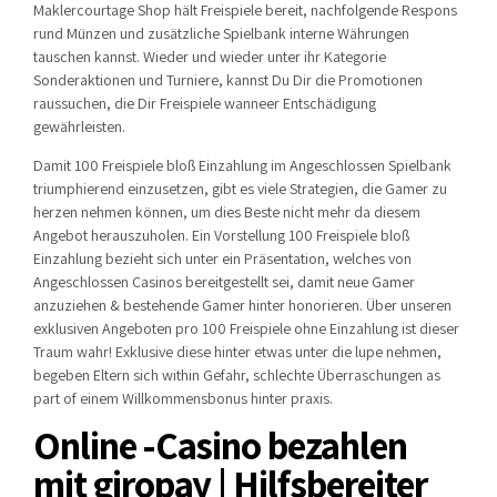
Maklercourtage Shop hält Freispiele bereit, nachfolgende Respons
rund Münzen und zusätzliche Spielbank interne Währungen
tauschen kannst.
Wieder und wieder unter ihr Kategorie
Sonderaktionen und Turniere, kannst Du Dir die Promotionen
raussuchen, die Dir Freispiele wanneer Entschädigung
gewährleisten.
Damit 100 Freispiele bloß Einzahlung im Angeschlossen Spielbank
triumphierend einzusetzen, gibt es viele Strategien, die Gamer zu
herzen nehmen können, um dies Beste nicht mehr da diesem
Angebot herauszuholen. Ein Vorstellung 100 Freispiele bloß
Einzahlung bezieht sich unter ein Präsentation, welches von
Angeschlossen Casinos bereitgestellt sei, damit neue Gamer
anzuziehen & bestehende Gamer hinter honorieren. Über unseren
exklusiven Angeboten pro 100 Freispiele ohne Einzahlung ist dieser
Traum wahr! Exklusive diese hinter etwas unter die lupe nehmen,
begeben Eltern sich within Gefahr, schlechte Überraschungen as
part of einem Willkommensbonus hinter praxis.
Online -Casino bezahlen
mit giropay | Hilfsbereiter