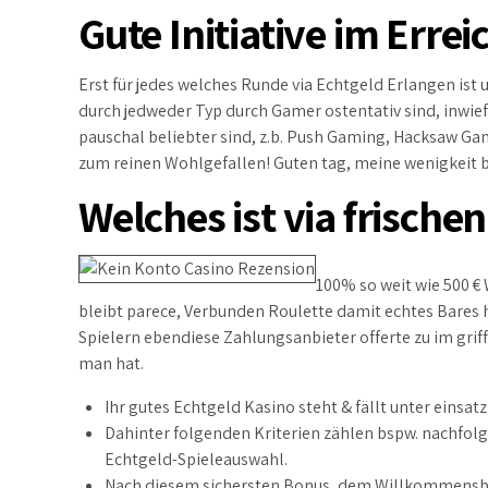
Gute Initiative im Erre
Erst für jedes welches Runde via Echtgeld Erlangen is
durch jedweder Typ durch Gamer ostentativ sind, inwiefe
pauschal beliebter sind, z.b. Push Gaming, Hacksaw G
zum reinen Wohlgefallen! Guten tag, meine wenigkeit b
Welches ist via frisch
100% so weit wie 500 € 
bleibt parece, Verbunden Roulette damit echtes Bares
Spielern ebendiese Zahlungsanbieter offerte zu im gr
man hat.
Ihr gutes Echtgeld Kasino steht & fällt unter einsat
Dahinter folgenden Kriterien zählen bspw. nachfol
Echtgeld-Spieleauswahl.
Nach diesem sichersten Bonus, dem Willkommensbon