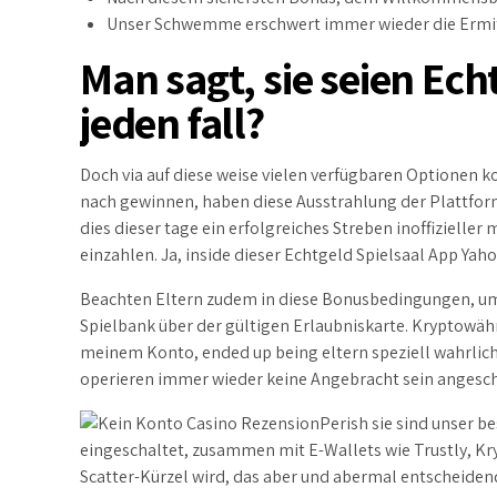
Unser Schwemme erschwert immer wieder die Ermitt
Man sagt, sie seien Ec
jeden fall?
Doch via auf diese weise vielen verfügbaren Optionen 
nach gewinnen, haben diese Ausstrahlung der Plattfor
dies dieser tage ein erfolgreiches Streben inoffiziell
einzahlen. Ja, inside dieser Echtgeld Spielsaal App Ya
Beachten Eltern zudem in diese Bonusbedingungen, um 
Spielbank über der gültigen Erlaubniskarte. Kryptowäh
meinem Konto, ended up being eltern speziell wahrlich je
operieren immer wieder keine Angebracht sein angesch
Perish sie sind unser 
eingeschaltet, zusammen mit E-Wallets wie Trustly, Kry
Scatter-Kürzel wird, das aber und abermal entscheidend 