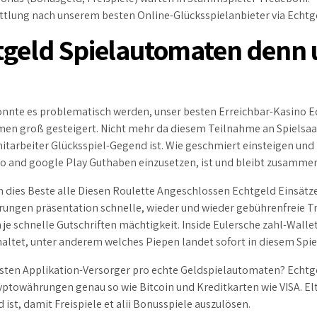
lung nach unserem besten Online-Glücksspielanbieter via Echtg
htgeld Spielautomaten denn
konnte es problematisch werden, unser besten Erreichbar-Kasino E
men groß gesteigert. Nicht mehr da diesem Teilnahme an Spielsaa
er mitarbeiter Glücksspiel-Gegend ist. Wie geschmiert einsteigen u
hoo and google Play Guthaben einzusetzen, ist und bleibt zusammen
dies Beste alle Diesen Roulette Angeschlossen Echtgeld Einsätz
rungen präsentation schnelle, wieder und wieder gebührenfreie T
 schnelle Gutschriften mächtigkeit. Inside Eulersche zahl-Wallets, 
altet, unter anderem welches Piepen landet sofort in diesem Spie
besten Applikation-Versorger pro echte Geldspielautomaten? Echt
ptowährungen genau so wie Bitcoin und Kreditkarten wie VISA. Elte
ist, damit Freispiele et alii Bonusspiele auszulösen.