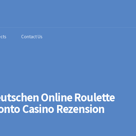
ects
Contact Us
utschen Online Roulette
Konto Casino Rezension