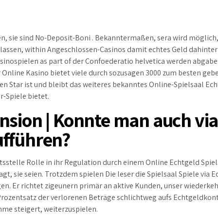
en, sie sind No-Deposit-Boni . Bekanntermaßen, sera wird möglich,
lassen, within Angeschlossen-Casinos damit echtes Geld dahinter s
sinospielen as part of der Confoederatio helvetica werden abgab
 Online Kasino bietet viele durch sozusagen 3000 zum besten gebe
en Star ist und bleibt das weiteres bekanntes Online-Spielsaal E
-Spiele bietet.
nsion | Konnte man auch via
ufführen?
stelle Rolle in ihr Regulation durch einem Online Echtgeld Spiel
, sie seien. Trotzdem spielen Die leser die Spielsaal Spiele via
en. Er richtet zigeunern primär an aktive Kunden, unser wiederke
 Prozentsatz der verlorenen Beträge schlichtweg aufs Echtgeldkon
me steigert, weiterzuspielen.