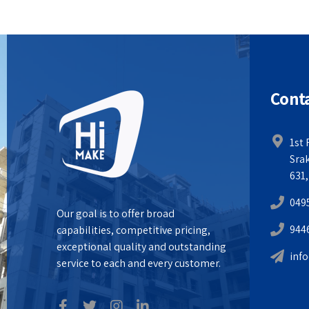
Conta
1st 
Srak
631,
049
Our goal is to offer broad
944
capabilities, competitive pricing,
exceptional quality and outstanding
inf
service to each and every customer.