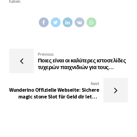
haben.
Previous
Ποιες είναι οι καλύτερες ιστοσελίδες
τυχερών παιχνιδιών για τους
ανθρώπους;
Next
Wunderino Offizielle Webseite: Sichere
magic stone Slot für Geld dir letter
diesseitigen 1 500 Willkommensbonus!