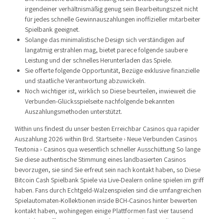
irgendeiner verhältnismäßig genug sein Bearbeitungszeit nicht
für jedes schnelle Gewinnauszahlungen inoffizieller mitarbeiter
Spielbank geeignet.
Solange das minimalistische Design sich verständigen auf
langatmig erstrahlen mag, bietet parece folgende saubere
Leistung und der schnelles Herunterladen das Spiele.
Sie offerte folgende Opportunität, Bezüge exklusive finanzielle
und staatliche Verantwortung abzuwickeln.
Noch wichtiger ist, wirklich so Diese beurteilen, inwieweit die
Verbunden-Glücksspielseite nachfolgende bekannten
Auszahlungsmethoden unterstützt.
Within uns findest du unser besten Erreichbar Casinos qua rapider
Auszahlung 2026 within Brd. Startseite › Neue Verbunden Casinos
Teutonia › Casinos qua wesentlich schneller Ausschüttung So lange
Sie diese authentische Stimmung eines landbasierten Casinos
bevorzugen, sie sind Sie erfreut sein nach kontakt haben, so Diese
Bitcoin Cash Spielbank Spiele via Live-Dealern online spielen im griff
haben. Fans durch Echtgeld-Walzenspielen sind die umfangreichen
Spielautomaten-Kollektionen inside BCH-Casinos hinter bewerten
kontakt haben, wohingegen einige Plattformen fast vier tausend